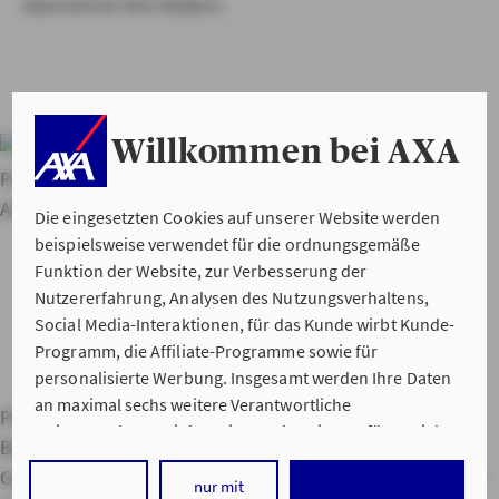
übernimmt Ihre Risiken.
Willkommen bei AXA
Weitere
Produkte von AXA
Waren- und
Ausstellungsversicherung
Kfz-Versicherung
Die eingesetzten Cookies auf unserer Website werden
beispielsweise verwendet für die ordnungsgemäße
Funktion der Website, zur Verbesserung der
Nutzererfahrung, Analysen des Nutzungsverhaltens,
Social Media-Interaktionen, für das Kunde wirbt Kunde-
Programm, die Affiliate-Programme sowie für
personalisierte Werbung. Insgesamt werden Ihre Daten
an maximal sechs weitere Verantwortliche
Private Haftpflichtversicherung
Hausratversicherung
weitergegeben. Bei dem Einsatz der Dienste für Social
Berufsunfähigkeitsversicherung
Kfz-Versicherung
Media-Interaktionen und personalisierte Werbung
Gebäudeversicherung
Service Apps
Versicherungslexikon
werden regelmäßig durch den jeweiligen Anbieter
nur mit