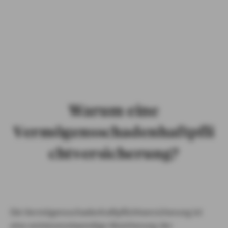
PRIVATKUNDEN
GESCHÄFTSKUNDEN
ÜBER AXA
KARRIERE
Warum eine
MEDIEN
Vermögensschadenhaftpfli
chtversicherung?
Die Vermögensschadenhaftpflicht­versicherung ist
eine existenz­notwendige Absicherung der