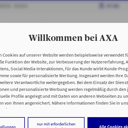
RRIERE
MEDIEN
MY AXA
HAFTPFLICHT
BÜRGSCHAFTEN
FINANZIERUNG
WEITERE 
Willkommen bei AXA
enversicherung
n Cookies auf unserer Website werden beispielsweise verwendet fü
rsicherung
Einfach, gü
 Funktion der Website, zur Verbesserung der Nutzererfahrung, 
tens, Social Media-Interaktionen, für das Kunde wirbt Kunde-Pro
ramme sowie für personalisierte Werbung. Insgesamt werden Ihre D
eitere Verantwortliche weitergegeben. Bei dem Einsatz der Dienste
ionen und personalisierte Werbung werden regelmäßig durch den 
iduelle Profile angelegt und mit Daten von anderen Webseiten zu 
n von Ihnen angereichert. Nähere Informationen finden Sie in un
nweisen
.
 auf „Alle Cookies akzeptieren" stimmen Sie für alle nicht technisc
nur mit erforderlichen
Alle Cookies a
tellungen