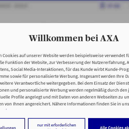
RRIERE
MEDIEN
MY AXA
HAFTPFLICHT
BÜRGSCHAFTEN
FINANZIERUNG
WEITERE 
Willkommen bei AXA
g
n Cookies auf unserer Website werden beispielsweise verwendet fü
-Versicherung für Wa
 Funktion der Website, zur Verbesserung der Nutzererfahrung, 
tens, Social Media-Interaktionen, für das Kunde wirbt Kunde-Pro
ramme sowie für personalisierte Werbung. Insgesamt werden Ihre D
eitere Verantwortliche weitergegeben. Bei dem Einsatz der Dienste
ionen und personalisierte Werbung werden regelmäßig durch den 
iduelle Profile angelegt und mit Daten von anderen Webseiten zu 
n von Ihnen angereichert. Nähere Informationen finden Sie in un
nweisen
.
 auf „Alle Cookies akzeptieren" stimmen Sie für alle nicht technisc
nur mit erforderlichen
Alle Cookies a
tellungen