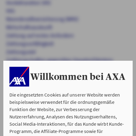
Vordeklaration (VD)
VVG
Warenkreditversicherung (WKV)
Wirtschaftsauskunft
Zahlung auf erstes Anfordern
Zahlungsunfähigkeit
Zahlungsziel
Zollbürgschaften gegenüber Hauptzollämtern
Zusage
Willkommen bei AXA
Die eingesetzten Cookies auf unserer Website werden
beispielsweise verwendet für die ordnungsgemäße
Funktion der Website, zur Verbesserung der
Nutzererfahrung, Analysen des Nutzungsverhaltens,
Social Media-Interaktionen, für das Kunde wirbt Kunde-
Programm, die Affiliate-Programme sowie für