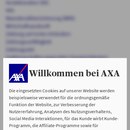
Vordeklaration (VD)
VVG
Warenkreditversicherung (WKV)
Wirtschaftsauskunft
Zahlung auf erstes Anfordern
Zahlungsunfähigkeit
Zahlungsziel
Zollbürgschaften gegenüber Hauptzollämtern
Zusage
Willkommen bei AXA
Die eingesetzten Cookies auf unserer Website werden
beispielsweise verwendet für die ordnungsgemäße
Funktion der Website, zur Verbesserung der
Nutzererfahrung, Analysen des Nutzungsverhaltens,
Social Media-Interaktionen, für das Kunde wirbt Kunde-
Programm, die Affiliate-Programme sowie für