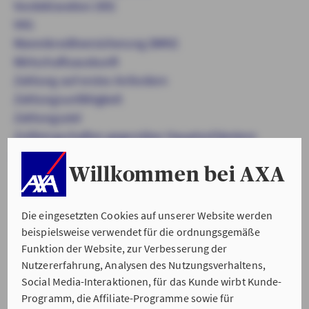
Vordeklaration (VD)
VVG
Warenkreditversicherung (WKV)
Wirtschaftsauskunft
Zahlung auf erstes Anfordern
Zahlungsunfähigkeit
Zahlungsziel
Zollbürgschaften gegenüber Hauptzollämtern
Zusage
Willkommen bei AXA
Die eingesetzten Cookies auf unserer Website werden
beispielsweise verwendet für die ordnungsgemäße
Funktion der Website, zur Verbesserung der
Nutzererfahrung, Analysen des Nutzungsverhaltens,
Social Media-Interaktionen, für das Kunde wirbt Kunde-
Programm, die Affiliate-Programme sowie für