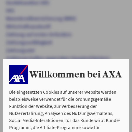
Vordeklaration (VD)
VVG
Warenkreditversicherung (WKV)
Wirtschaftsauskunft
Zahlung auf erstes Anfordern
Zahlungsunfähigkeit
Zahlungsziel
Zollbürgschaften gegenüber Hauptzollämtern
Zusage
Willkommen bei AXA
Die eingesetzten Cookies auf unserer Website werden
beispielsweise verwendet für die ordnungsgemäße
Funktion der Website, zur Verbesserung der
Nutzererfahrung, Analysen des Nutzungsverhaltens,
Social Media-Interaktionen, für das Kunde wirbt Kunde-
Programm, die Affiliate-Programme sowie für