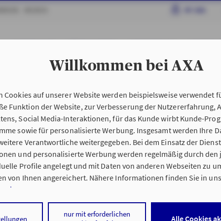
RRIERE
MEDIEN
MY AXA
HAFTPFLICHT
BÜRGSCHAFTEN
FINANZIERUNG
WEITERE 
Willkommen bei AXA
n Cookies auf unserer Website werden beispielsweise verwendet fü
r Unternehmen:
Einfa
 Funktion der Website, zur Verbesserung der Nutzererfahrung, 
tens, Social Media-Interaktionen, für das Kunde wirbt Kunde-Pro
ramme sowie für personalisierte Werbung. Insgesamt werden Ihre D
eitere Verantwortliche weitergegeben. Bei dem Einsatz der Dienste
ionen und personalisierte Werbung werden regelmäßig durch den 
iduelle Profile angelegt und mit Daten von anderen Webseiten zu 
n von Ihnen angereichert. Nähere Informationen finden Sie in un
nweisen
.
 auf „Alle Cookies akzeptieren" stimmen Sie für alle nicht technisc
nur mit erforderlichen
Alle Cookies a
tellungen