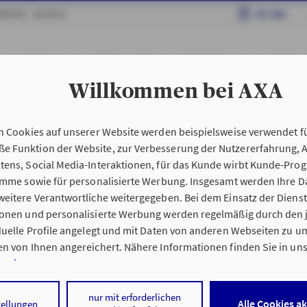
RRIERE
MEDIEN
MY AXA
HAFTPFLICHT
BÜRGSCHAFTEN
FINANZIERUNG
WEITERE 
Willkommen bei AXA
n Cookies auf unserer Website werden beispielsweise verwendet fü
r Unternehmen:
Einfa
 Funktion der Website, zur Verbesserung der Nutzererfahrung, 
tens, Social Media-Interaktionen, für das Kunde wirbt Kunde-Pro
ramme sowie für personalisierte Werbung. Insgesamt werden Ihre D
eitere Verantwortliche weitergegeben. Bei dem Einsatz der Dienste
ionen und personalisierte Werbung werden regelmäßig durch den 
iduelle Profile angelegt und mit Daten von anderen Webseiten zu 
n von Ihnen angereichert. Nähere Informationen finden Sie in un
nweisen
.
 auf „Alle Cookies akzeptieren" stimmen Sie für alle nicht technisc
nur mit erforderlichen
Alle Cookies a
tellungen