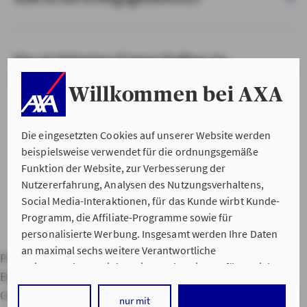
Die wichtigsten Eigenschaften im
Vertrieb?
Willkommen bei AXA
Die eingesetzten Cookies auf unserer Website werden
beispielsweise verwendet für die ordnungsgemäße
Funktion der Website, zur Verbesserung der
Nutzererfahrung, Analysen des Nutzungsverhaltens,
Social Media-Interaktionen, für das Kunde wirbt Kunde-
Programm, die Affiliate-Programme sowie für
personalisierte Werbung. Insgesamt werden Ihre Daten
an maximal sechs weitere Verantwortliche
Private Haftpflichtversicherung
Hausratversicherung
weitergegeben. Bei dem Einsatz der Dienste für Social
Berufsunfähigkeitsversicherung
Kfz-Versicherung
Media-Interaktionen und personalisierte Werbung
Gebäudeversicherung
Service Apps
Versicherungslexikon
werden regelmäßig durch den jeweiligen Anbieter
nur mit