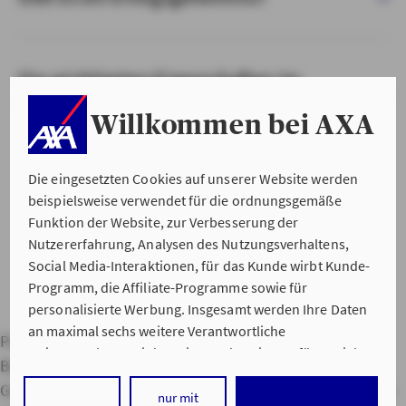
Die wichtigsten Eigenschaften im
Vertrieb?
Willkommen bei AXA
Die eingesetzten Cookies auf unserer Website werden
beispielsweise verwendet für die ordnungsgemäße
Funktion der Website, zur Verbesserung der
Nutzererfahrung, Analysen des Nutzungsverhaltens,
Social Media-Interaktionen, für das Kunde wirbt Kunde-
Programm, die Affiliate-Programme sowie für
personalisierte Werbung. Insgesamt werden Ihre Daten
an maximal sechs weitere Verantwortliche
Private Haftpflichtversicherung
Hausratversicherung
weitergegeben. Bei dem Einsatz der Dienste für Social
Berufsunfähigkeitsversicherung
Kfz-Versicherung
Media-Interaktionen und personalisierte Werbung
Gebäudeversicherung
Service Apps
Versicherungslexikon
werden regelmäßig durch den jeweiligen Anbieter
nur mit