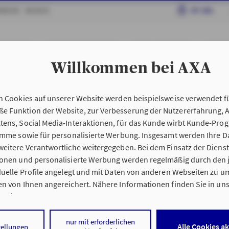
RRIERE
MEDIEN
MY AXA
AHRZEUGE
HAFTPFLICHT & RECHT
HAUS & WOHNUNG
GESUN
Willkommen bei AXA
tik
n Cookies auf unserer Website werden beispielsweise verwendet fü
nt bei AXA
Wir nehme
 Funktion der Website, zur Verbesserung der Nutzererfahrung, 
tens, Social Media-Interaktionen, für das Kunde wirbt Kunde-Pro
ramme sowie für personalisierte Werbung. Insgesamt werden Ihre D
eitere Verantwortliche weitergegeben. Bei dem Einsatz der Dienste
ionen und personalisierte Werbung werden regelmäßig durch den 
iduelle Profile angelegt und mit Daten von anderen Webseiten zu 
n von Ihnen angereichert. Nähere Informationen finden Sie in un
nweisen
.
 auf „Alle Cookies akzeptieren" stimmen Sie für alle nicht technisc
nur mit erforderlichen
Alle Cookies a
tellungen