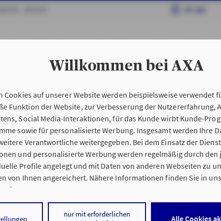
RRIERE
MEDIEN
MY AXA
AHRZEUGE
HAFTPFLICHT & RECHT
HAUS & WOHNUNG
GESUN
Willkommen bei AXA
tik
n Cookies auf unserer Website werden beispielsweise verwendet fü
nt bei AXA
Wir nehme
 Funktion der Website, zur Verbesserung der Nutzererfahrung, 
tens, Social Media-Interaktionen, für das Kunde wirbt Kunde-Pro
ramme sowie für personalisierte Werbung. Insgesamt werden Ihre D
eitere Verantwortliche weitergegeben. Bei dem Einsatz der Dienste
ionen und personalisierte Werbung werden regelmäßig durch den 
iduelle Profile angelegt und mit Daten von anderen Webseiten zu 
n von Ihnen angereichert. Nähere Informationen finden Sie in un
nweisen
.
 auf „Alle Cookies akzeptieren" stimmen Sie für alle nicht technisc
nur mit erforderlichen
Alle Cookies a
tellungen