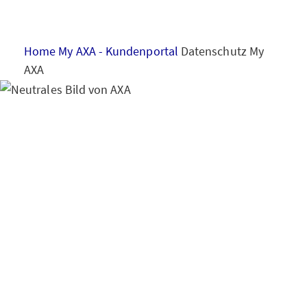
HAUS & WOHNUNG
Home
My AXA - Kundenportal
Datenschutz My
GESUNDHEIT
AXA
VORSORGE & VERMÖGEN
Hinweise zum
Datenschutz
Kundenp
MY AXA
LOGIN
ortal My AXA
SCHADEN ONLINE MELDEN
KONTAKT