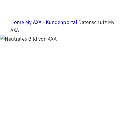
HAUS & WOHNUNG
Home
My AXA - Kundenportal
Datenschutz My
GESUNDHEIT
AXA
VORSORGE & VERMÖGEN
Hinweise zum
Datenschutz
Kundenp
MY AXA
LOGIN
ortal My AXA
SCHADEN ONLINE MELDEN
KONTAKT