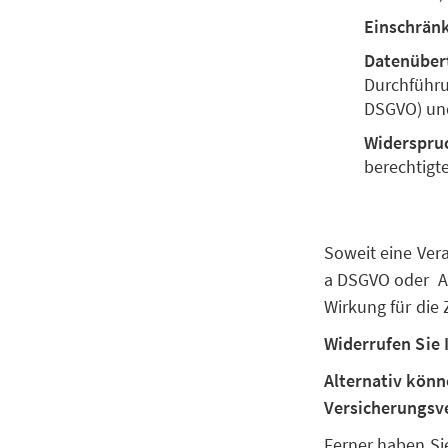
Einschrän
Datenüber
Durchführun
DSGVO) un
Widerspru
berechtigte
Soweit eine Vera
a DSGVO oder Art
Wirkung für die
Widerrufen Sie 
Alternativ könn
Versicherungsve
Ferner haben Si