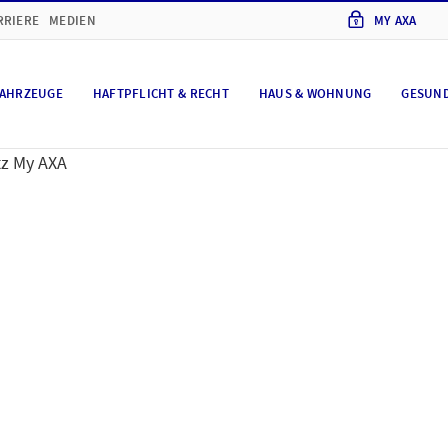
RRIERE
MEDIEN
MY AXA
AHRZEUGE
HAFTPFLICHT & RECHT
HAUS & WOHNUNG
GESUN
z My AXA
chutz
Kundenportal M