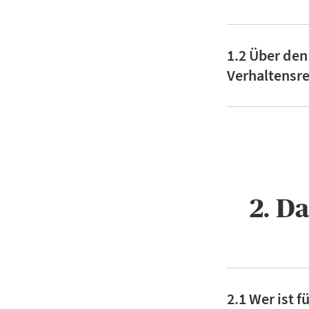
1.2 Über den
Verhaltensre
2. D
2.1 Wer ist 