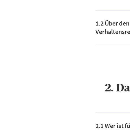
1.2 Über den
Verhaltensre
2. D
2.1 Wer ist 