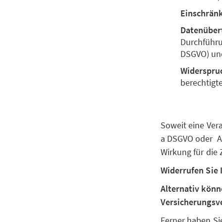
Einschrän
Datenüber
Durchführun
DSGVO) un
Widerspru
berechtigte
Soweit eine Vera
a DSGVO oder Art
Wirkung für die
Widerrufen Sie 
Alternativ könn
Versicherungsve
Ferner haben Si