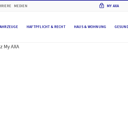
RRIERE
MEDIEN
MY AXA
AHRZEUGE
HAFTPFLICHT & RECHT
HAUS & WOHNUNG
GESUN
z My AXA
chutz
Kundenportal M