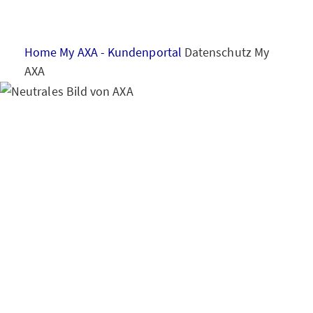
HAUS & WOHNUNG
Home
My AXA - Kundenportal
Datenschutz My
GESUNDHEIT
AXA
VORSORGE & VERMÖGEN
Hinweise zum
Datenschutz
Kundenp
MY AXA
LOGIN
ortal My AXA
SCHADEN ONLINE MELDEN
KONTAKT