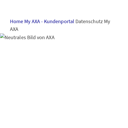
HAUS & WOHNUNG
Home
My AXA - Kundenportal
Datenschutz My
GESUNDHEIT
AXA
VORSORGE & VERMÖGEN
Hinweise zum
Datenschutz
Kundenp
MY AXA
LOGIN
ortal My AXA
SCHADEN ONLINE MELDEN
KONTAKT