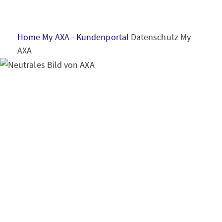
HAUS & WOHNUNG
Home
My AXA - Kundenportal
Datenschutz My
GESUNDHEIT
AXA
VORSORGE & VERMÖGEN
Hinweise zum
Datenschutz
Kundenp
MY AXA
LOGIN
ortal My AXA
SCHADEN ONLINE MELDEN
KONTAKT