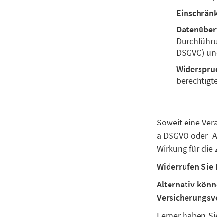
Einschrän
Datenüber
Durchführun
DSGVO) un
Widerspru
berechtigte
Soweit eine Vera
a DSGVO oder Art
Wirkung für die
Widerrufen Sie 
Alternativ könn
Versicherungsve
Ferner haben Si