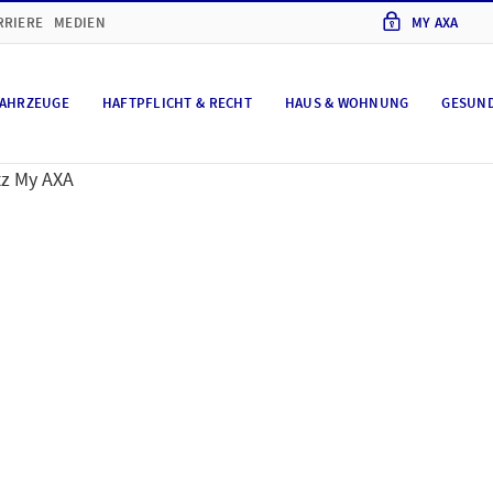
RRIERE
MEDIEN
MY AXA
AHRZEUGE
HAFTPFLICHT & RECHT
HAUS & WOHNUNG
GESUN
z My AXA
chutz
Kundenportal M