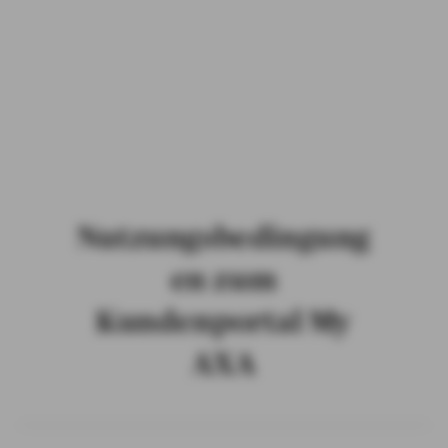
PRIVATKUNDEN
GESCHÄFTSKUNDEN
ÜBER AXA
KARRIERE
MEDIEN
Nutzungsbedingung
en zum
Kundenportal My
AXA