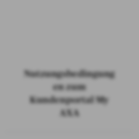
PRIVATKUNDEN
GESCHÄFTSKUNDEN
ÜBER AXA
KARRIERE
MEDIEN
Nutzungsbedingung
en zum
Kundenportal My
AXA