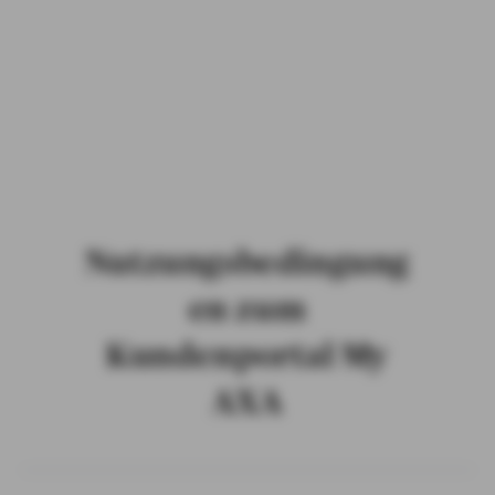
PRIVATKUNDEN
GESCHÄFTSKUNDEN
ÜBER AXA
KARRIERE
MEDIEN
Nutzungsbedingung
en zum
Kundenportal My
AXA