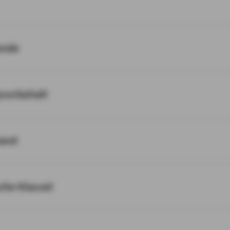
ende
svorbehalt
tand
sche Klausel