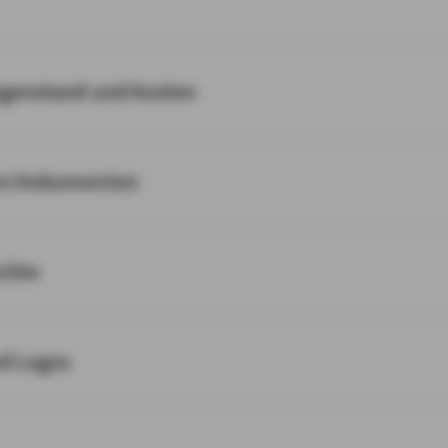
egenstand und Kosten
on Dokumenten
chte
nd Logos