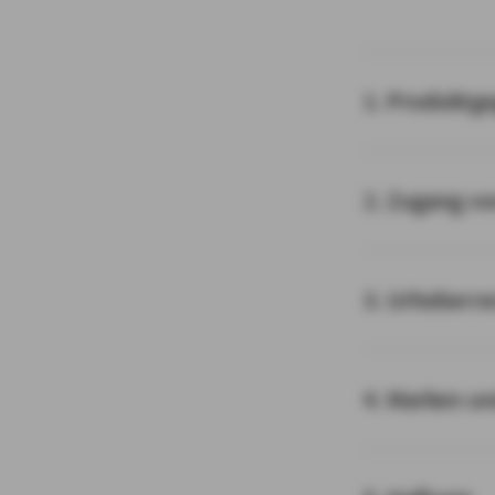
1. Produktg
2. Zugang v
3. Urheberre
4. Marken u