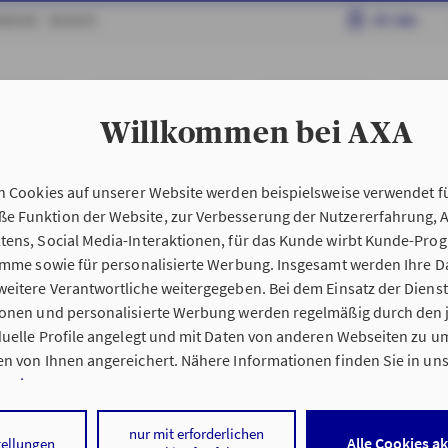
RRIERE
MEDIEN
MY AXA
AHRZEUGE
HAFTPFLICHT & RECHT
HAUS & WOHNUNG
GESUN
Willkommen bei AXA
edingungen My AXA
n Cookies auf unserer Website werden beispielsweise verwendet fü
n
Kundenportal My AX
 Funktion der Website, zur Verbesserung der Nutzererfahrung, 
tens, Social Media-Interaktionen, für das Kunde wirbt Kunde-Pro
ramme sowie für personalisierte Werbung. Insgesamt werden Ihre D
eitere Verantwortliche weitergegeben. Bei dem Einsatz der Dienste
ionen und personalisierte Werbung werden regelmäßig durch den 
iduelle Profile angelegt und mit Daten von anderen Webseiten zu 
n von Ihnen angereichert. Nähere Informationen finden Sie in un
nweisen
.
 auf „Alle Cookies akzeptieren" stimmen Sie für alle nicht technisc
nur mit erforderlichen
Alle Cookies a
tellungen