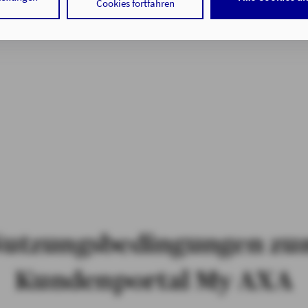
 Cookies sowohl der Speicherung der notwendigen Informationen i
Cookies fortfahren
f auf die bereits in Ihrem Gerät gespeicherten Informationen gemä
 der Verarbeitung Ihrer Daten zu den angegebenen Zwecken in un
nweisen
gemäß Art. 6 Abs. 1 lit. a DSGVO zu.
 auf "nur mit erforderlichen Cookies fortfahren", lehnen Sie alle t
 Cookies, d.h. Leistungsbezogene und Personalisierungs-Cookies, 
ätigen Sie damit, dass sie mindestens 16 Jahre alt sind oder die Ein
er sorgeberechtigten Personen erteilen.
 auf "Cookie-Einstellungen" haben Sie die Möglichkeit, die von Ihn
jederzeit mit Wirkung für die Zukunft zu widerrufen.
tenschutz & Cookies
utzungsbedingungen z
Kundenportal My AXA