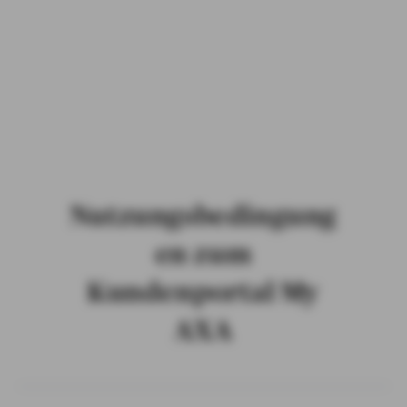
PRIVATKUNDEN
GESCHÄFTSKUNDEN
ÜBER AXA
KARRIERE
MEDIEN
Nutzungsbedingung
en zum
Kundenportal My
AXA