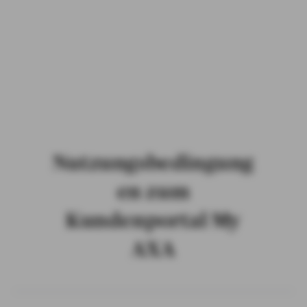
PRIVATKUNDEN
GESCHÄFTSKUNDEN
ÜBER AXA
KARRIERE
MEDIEN
Nutzungsbedingung
en zum
Kundenportal My
AXA