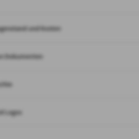
egenstand und Kosten
on Dokumenten
chte
nd Logos