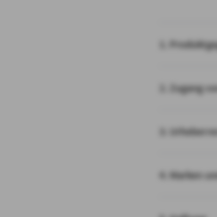
1. Produktg
2. Zugang v
3. Urheberre
4. Marken u