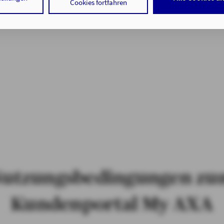
 Cookies sowohl der Speicherung der notwendigen Informationen i
Cookies fortfahren
f auf die bereits in Ihrem Gerät gespeicherten Informationen gemä
 der Verarbeitung Ihrer Daten zu den angegebenen Zwecken in un
nweisen
gemäß Art. 6 Abs. 1 lit. a DSGVO zu.
 auf "nur mit erforderlichen Cookies fortfahren", lehnen Sie alle t
 Cookies, d.h. Leistungsbezogene und Personalisierungs-Cookies, 
ätigen Sie damit, dass sie mindestens 16 Jahre alt sind oder die Ein
er sorgeberechtigten Personen erteilen.
 auf "Cookie-Einstellungen" haben Sie die Möglichkeit, die von Ihn
jederzeit mit Wirkung für die Zukunft zu widerrufen.
tenschutz & Cookies
utzungsbedingungen z
Kundenportal My AXA