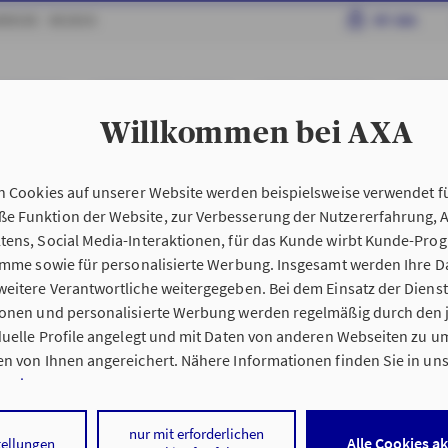
RRIERE
MEDIEN
MY AXA
AHRZEUGE
HAFTPFLICHT & RECHT
HAUS & WOHNUNG
GESUN
Willkommen bei AXA
edingungen My AXA
n Cookies auf unserer Website werden beispielsweise verwendet fü
n
Kundenportal My AX
 Funktion der Website, zur Verbesserung der Nutzererfahrung, 
tens, Social Media-Interaktionen, für das Kunde wirbt Kunde-Pro
ramme sowie für personalisierte Werbung. Insgesamt werden Ihre D
eitere Verantwortliche weitergegeben. Bei dem Einsatz der Dienste
ionen und personalisierte Werbung werden regelmäßig durch den 
iduelle Profile angelegt und mit Daten von anderen Webseiten zu 
n von Ihnen angereichert. Nähere Informationen finden Sie in un
nweisen
.
 auf „Alle Cookies akzeptieren" stimmen Sie für alle nicht technisc
nur mit erforderlichen
Alle Cookies a
tellungen