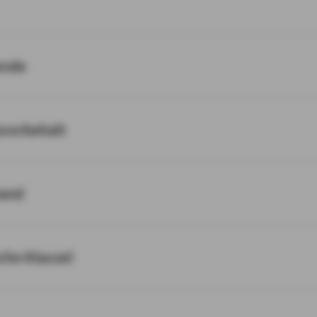
ende
svorbehalt
tand
sche Klausel