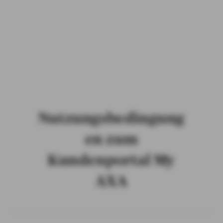
PRIVATKUNDEN
GESCHÄFTSKUNDEN
ÜBER AXA
KARRIERE
MEDIEN
Nutzungsbedingung
en zum
Kundenportal My
AXA