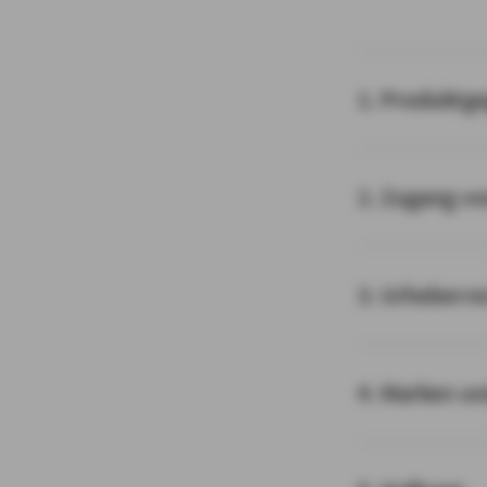
1. Produktg
2. Zugang v
3. Urheberre
4. Marken u