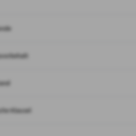
ende
svorbehalt
tand
sche Klausel