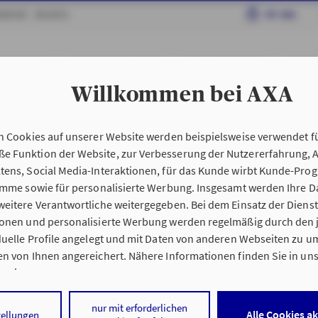
RRIERE
MEDIEN
MY AXA
AHRZEUGE
HAFTPFLICHT & RECHT
HAUS & WOHNUNG
GESUN
Willkommen bei AXA
edingungen My AXA
n Cookies auf unserer Website werden beispielsweise verwendet fü
n
Kundenportal My AX
 Funktion der Website, zur Verbesserung der Nutzererfahrung, 
tens, Social Media-Interaktionen, für das Kunde wirbt Kunde-Pro
ramme sowie für personalisierte Werbung. Insgesamt werden Ihre D
eitere Verantwortliche weitergegeben. Bei dem Einsatz der Dienste
ionen und personalisierte Werbung werden regelmäßig durch den 
iduelle Profile angelegt und mit Daten von anderen Webseiten zu 
n von Ihnen angereichert. Nähere Informationen finden Sie in un
nweisen
.
 auf „Alle Cookies akzeptieren" stimmen Sie für alle nicht technisc
nur mit erforderlichen
Alle Cookies a
tellungen