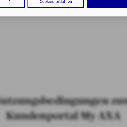
 Cookies sowohl der Speicherung der notwendigen Informationen i
Cookies fortfahren
f auf die bereits in Ihrem Gerät gespeicherten Informationen gemä
 der Verarbeitung Ihrer Daten zu den angegebenen Zwecken in un
nweisen
gemäß Art. 6 Abs. 1 lit. a DSGVO zu.
 auf "nur mit erforderlichen Cookies fortfahren", lehnen Sie alle t
 Cookies, d.h. Leistungsbezogene und Personalisierungs-Cookies, 
ätigen Sie damit, dass sie mindestens 16 Jahre alt sind oder die Ein
er sorgeberechtigten Personen erteilen.
 auf "Cookie-Einstellungen" haben Sie die Möglichkeit, die von Ihn
jederzeit mit Wirkung für die Zukunft zu widerrufen.
tenschutz & Cookies
utzungsbedingungen z
Kundenportal My AXA