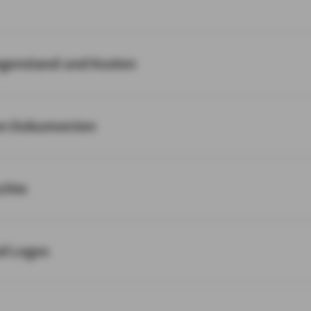
egenstand und Kosten
on Dokumenten
chte
nd Logos