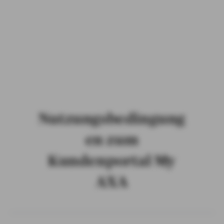
PRIVATKUNDEN
GESCHÄFTSKUNDEN
ÜBER AXA
KARRIERE
MEDIEN
Nutzungsbedingung
en zum
Kundenportal My
AXA