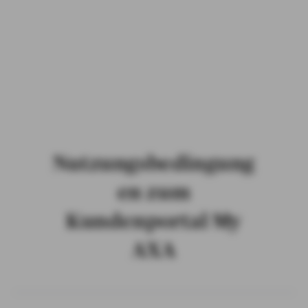
PRIVATKUNDEN
GESCHÄFTSKUNDEN
ÜBER AXA
KARRIERE
MEDIEN
Nutzungsbedingung
en zum
Kundenportal My
AXA