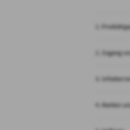
1. Produktg
2. Zugang v
3. Urheberre
4. Marken u