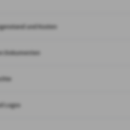
egenstand und Kosten
on Dokumenten
chte
nd Logos