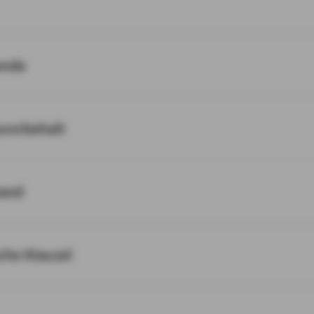
ende
svorbehalt
tand
sche Klausel