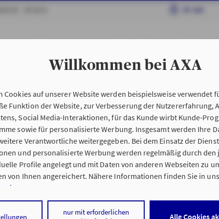
RRIERE
MEDIEN
MY AXA
AHRZEUGE
HAFTPFLICHT & RECHT
HAUS & WOHNUNG
GESUN
Willkommen bei AXA
edingungen My AXA
n Cookies auf unserer Website werden beispielsweise verwendet fü
n
Kundenportal My AX
 Funktion der Website, zur Verbesserung der Nutzererfahrung, 
tens, Social Media-Interaktionen, für das Kunde wirbt Kunde-Pro
ramme sowie für personalisierte Werbung. Insgesamt werden Ihre D
eitere Verantwortliche weitergegeben. Bei dem Einsatz der Dienste
ionen und personalisierte Werbung werden regelmäßig durch den 
iduelle Profile angelegt und mit Daten von anderen Webseiten zu 
n von Ihnen angereichert. Nähere Informationen finden Sie in un
nweisen
.
 auf „Alle Cookies akzeptieren" stimmen Sie für alle nicht technisc
nur mit erforderlichen
Alle Cookies a
tellungen