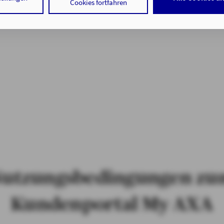
 Cookies sowohl der Speicherung der notwendigen Informationen i
Cookies fortfahren
f auf die bereits in Ihrem Gerät gespeicherten Informationen gemä
 der Verarbeitung Ihrer Daten zu den angegebenen Zwecken in un
nweisen
gemäß Art. 6 Abs. 1 lit. a DSGVO zu.
 auf "nur mit erforderlichen Cookies fortfahren", lehnen Sie alle t
 Cookies, d.h. Leistungsbezogene und Personalisierungs-Cookies, 
ätigen Sie damit, dass sie mindestens 16 Jahre alt sind oder die Ein
er sorgeberechtigten Personen erteilen.
 auf "Cookie-Einstellungen" haben Sie die Möglichkeit, die von Ihn
jederzeit mit Wirkung für die Zukunft zu widerrufen.
tenschutz & Cookies
utzungsbedingungen z
Kundenportal My AXA