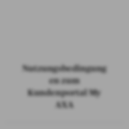
PRIVATKUNDEN
GESCHÄFTSKUNDEN
ÜBER AXA
KARRIERE
MEDIEN
Nutzungsbedingung
en zum
Kundenportal My
AXA