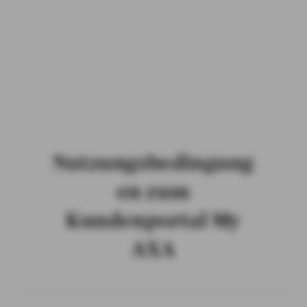
PRIVATKUNDEN
GESCHÄFTSKUNDEN
ÜBER AXA
KARRIERE
MEDIEN
Nutzungsbedingung
en zum
Kundenportal My
AXA