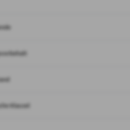
ende
svorbehalt
tand
sche Klausel