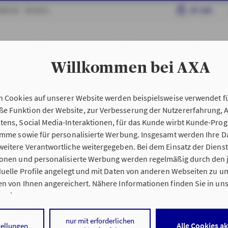
RRIERE
MEDIEN
MY AXA
AHRZEUGE
HAFTPFLICHT & RECHT
HAUS & WOHNUNG
GESUN
Willkommen bei AXA
edingungen My AXA
n Cookies auf unserer Website werden beispielsweise verwendet fü
n
Kundenportal My AX
 Funktion der Website, zur Verbesserung der Nutzererfahrung, 
tens, Social Media-Interaktionen, für das Kunde wirbt Kunde-Pro
ramme sowie für personalisierte Werbung. Insgesamt werden Ihre D
eitere Verantwortliche weitergegeben. Bei dem Einsatz der Dienste
ionen und personalisierte Werbung werden regelmäßig durch den 
iduelle Profile angelegt und mit Daten von anderen Webseiten zu 
n von Ihnen angereichert. Nähere Informationen finden Sie in un
nweisen
.
 auf „Alle Cookies akzeptieren" stimmen Sie für alle nicht technisc
nur mit erforderlichen
Alle Cookies a
tellungen