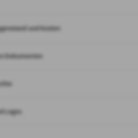
egenstand und Kosten
on Dokumenten
chte
nd Logos