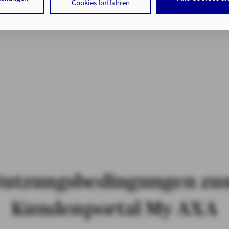
 Cookies sowohl der Speicherung der notwendigen Informationen i
Cookies fortfahren
f auf die bereits in Ihrem Gerät gespeicherten Informationen gemä
 der Verarbeitung Ihrer Daten zu den angegebenen Zwecken in un
nweisen
gemäß Art. 6 Abs. 1 lit. a DSGVO zu.
 auf "nur mit erforderlichen Cookies fortfahren", lehnen Sie alle t
 Cookies, d.h. Leistungsbezogene und Personalisierungs-Cookies, 
ätigen Sie damit, dass sie mindestens 16 Jahre alt sind oder die Ein
er sorgeberechtigten Personen erteilen.
 auf "Cookie-Einstellungen" haben Sie die Möglichkeit, die von Ihn
jederzeit mit Wirkung für die Zukunft zu widerrufen.
tenschutz & Cookies
utzungsbedingungen z
Kundenportal My AXA