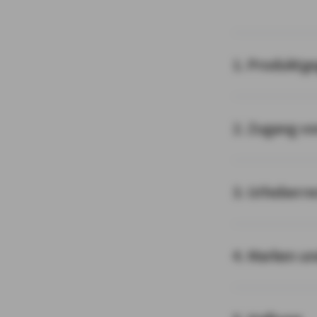
1. Produktg
2. Zugang v
3. Urheberre
4. Marken u