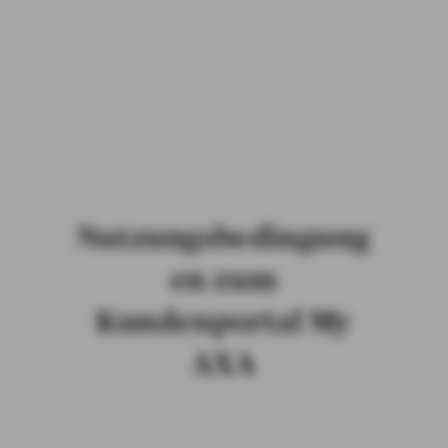
PRIVATKUNDEN
GESCHÄFTSKUNDEN
ÜBER AXA
KARRIERE
MEDIEN
Nutzungsbedingung
en zum
Kundenportal My
AXA