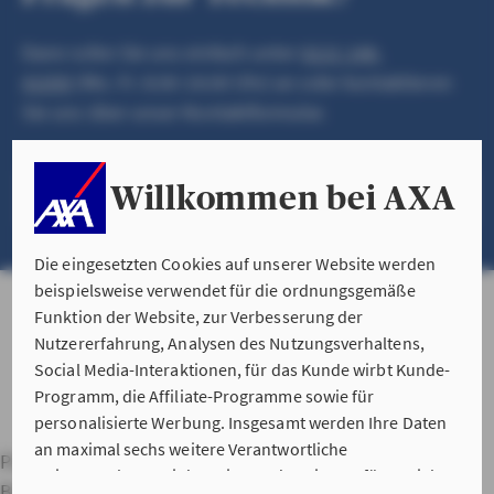
Dann rufen Sie uns einfach unter
0221 148-
41099
(Mo.-Fr. 8.00-18.00 Uhr) an oder kontaktieren
Sie uns über unser Kontaktformular.
Willkommen bei AXA
NACHRICHT SENDEN
Die eingesetzten Cookies auf unserer Website werden
beispielsweise verwendet für die ordnungsgemäße
Funktion der Website, zur Verbesserung der
Nutzererfahrung, Analysen des Nutzungsverhaltens,
Social Media-Interaktionen, für das Kunde wirbt Kunde-
Programm, die Affiliate-Programme sowie für
personalisierte Werbung. Insgesamt werden Ihre Daten
an maximal sechs weitere Verantwortliche
Private Haftpflichtversicherung
Hausratversicherung
weitergegeben. Bei dem Einsatz der Dienste für Social
Berufsunfähigkeitsversicherung
Kfz-Versicherung