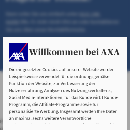
Dann rufen Sie uns einfach unter
0221 148-
41099
(Mo.-Fr. 8.00-18.00 Uhr) an oder kontaktieren
Sie uns über unser Kontaktformular.
Willkommen bei AXA
NACHRICHT SENDEN
Die eingesetzten Cookies auf unserer Website werden
beispielsweise verwendet für die ordnungsgemäße
Funktion der Website, zur Verbesserung der
Nutzererfahrung, Analysen des Nutzungsverhaltens,
Social Media-Interaktionen, für das Kunde wirbt Kunde-
Programm, die Affiliate-Programme sowie für
personalisierte Werbung. Insgesamt werden Ihre Daten
an maximal sechs weitere Verantwortliche
Private Haftpflichtversicherung
Hausratversicherung
weitergegeben. Bei dem Einsatz der Dienste für Social
Berufsunfähigkeitsversicherung
Kfz-Versicherung