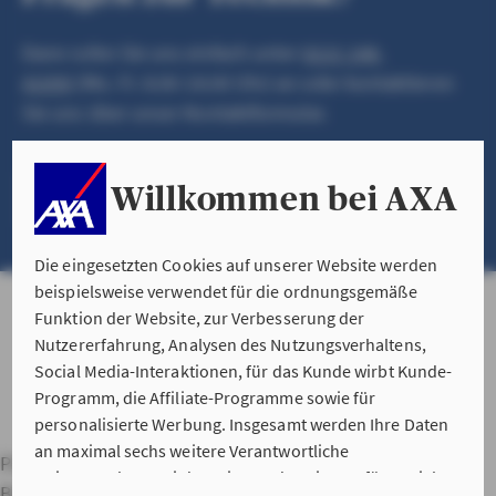
Dann rufen Sie uns einfach unter
0221 148-
41099
(Mo.-Fr. 8.00-18.00 Uhr) an oder kontaktieren
Sie uns über unser Kontaktformular.
Willkommen bei AXA
NACHRICHT SENDEN
Die eingesetzten Cookies auf unserer Website werden
beispielsweise verwendet für die ordnungsgemäße
Funktion der Website, zur Verbesserung der
Nutzererfahrung, Analysen des Nutzungsverhaltens,
Social Media-Interaktionen, für das Kunde wirbt Kunde-
Programm, die Affiliate-Programme sowie für
personalisierte Werbung. Insgesamt werden Ihre Daten
an maximal sechs weitere Verantwortliche
Private Haftpflichtversicherung
Hausratversicherung
weitergegeben. Bei dem Einsatz der Dienste für Social
Berufsunfähigkeitsversicherung
Kfz-Versicherung