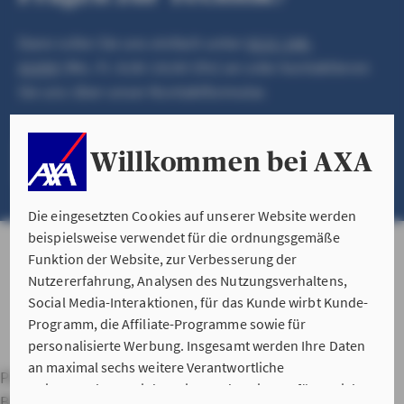
Dann rufen Sie uns einfach unter
0221 148-
41099
(Mo.-Fr. 8.00-18.00 Uhr) an oder kontaktieren
Sie uns über unser Kontaktformular.
Willkommen bei AXA
NACHRICHT SENDEN
Die eingesetzten Cookies auf unserer Website werden
beispielsweise verwendet für die ordnungsgemäße
Funktion der Website, zur Verbesserung der
Nutzererfahrung, Analysen des Nutzungsverhaltens,
Social Media-Interaktionen, für das Kunde wirbt Kunde-
Programm, die Affiliate-Programme sowie für
personalisierte Werbung. Insgesamt werden Ihre Daten
an maximal sechs weitere Verantwortliche
Private Haftpflichtversicherung
Hausratversicherung
weitergegeben. Bei dem Einsatz der Dienste für Social
Berufsunfähigkeitsversicherung
Kfz-Versicherung