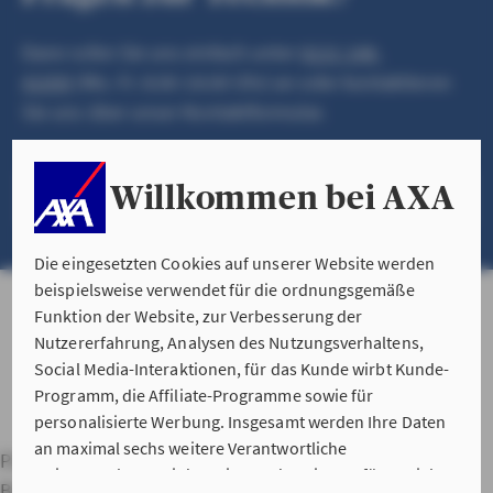
Dann rufen Sie uns einfach unter
0221 148-
41099
(Mo.-Fr. 8.00-18.00 Uhr) an oder kontaktieren
Sie uns über unser Kontaktformular.
Willkommen bei AXA
NACHRICHT SENDEN
Die eingesetzten Cookies auf unserer Website werden
beispielsweise verwendet für die ordnungsgemäße
Funktion der Website, zur Verbesserung der
Nutzererfahrung, Analysen des Nutzungsverhaltens,
Social Media-Interaktionen, für das Kunde wirbt Kunde-
Programm, die Affiliate-Programme sowie für
personalisierte Werbung. Insgesamt werden Ihre Daten
an maximal sechs weitere Verantwortliche
Private Haftpflichtversicherung
Hausratversicherung
weitergegeben. Bei dem Einsatz der Dienste für Social
Berufsunfähigkeitsversicherung
Kfz-Versicherung