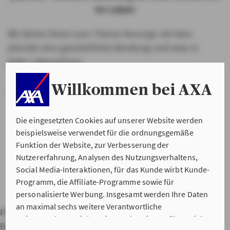
im Leben
Wir bieten Ihnen zum Thema Vorsorge mit dem
plan360 eine ganzheitliche Beratung und zwar in
jeder Lebensphase.
Willkommen bei AXA
PLAN360
Die eingesetzten Cookies auf unserer Website werden
beispielsweise verwendet für die ordnungsgemäße
Funktion der Website, zur Verbesserung der
Nutzererfahrung, Analysen des Nutzungsverhaltens,
Social Media-Interaktionen, für das Kunde wirbt Kunde-
Programm, die Affiliate-Programme sowie für
personalisierte Werbung. Insgesamt werden Ihre Daten
an maximal sechs weitere Verantwortliche
Private Haftpflichtversicherung
Hausratversicherung
weitergegeben. Bei dem Einsatz der Dienste für Social
Berufsunfähigkeitsversicherung
Kfz-Versicherung