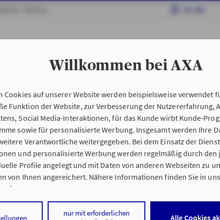
RRIERE
MEDIEN
MY AXA
AHRZEUGE
HAFTPFLICHT & RECHT
HAUS & WOHNUNG
GESUN
Willkommen bei AXA
ente
n Cookies auf unserer Website werden beispielsweise verwendet fü
 Funktion der Website, zur Verbesserung der Nutzererfahrung, 
enversicherung von 
tens, Social Media-Interaktionen, für das Kunde wirbt Kunde-Pro
ramme sowie für personalisierte Werbung. Insgesamt werden Ihre D
euervorteilen
eitere Verantwortliche weitergegeben. Bei dem Einsatz der Dienste
ionen und personalisierte Werbung werden regelmäßig durch den 
iduelle Profile angelegt und mit Daten von anderen Webseiten zu 
ible Anpassung Ihrer Beiträge und Anlagestrategie
Steuervo
n von Ihnen angereichert. Nähere Informationen finden Sie in un
nweisen
.
 auf „Alle Cookies akzeptieren" stimmen Sie für alle nicht technisc
nur mit erforderlichen
Alle Cookies a
tellungen