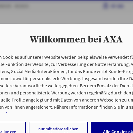
RRIERE
MEDIEN
MY AXA
AHRZEUGE
HAFTPFLICHT & RECHT
HAUS & WOHNUNG
GESUN
Willkommen bei AXA
ente
n Cookies auf unserer Website werden beispielsweise verwendet fü
 Funktion der Website, zur Verbesserung der Nutzererfahrung, 
enversicherung von 
tens, Social Media-Interaktionen, für das Kunde wirbt Kunde-Pro
ramme sowie für personalisierte Werbung. Insgesamt werden Ihre D
euervorteilen
eitere Verantwortliche weitergegeben. Bei dem Einsatz der Dienste
ionen und personalisierte Werbung werden regelmäßig durch den 
iduelle Profile angelegt und mit Daten von anderen Webseiten zu 
ible Anpassung Ihrer Beiträge und Anlagestrategie
Steuervo
n von Ihnen angereichert. Nähere Informationen finden Sie in un
nweisen
.
 auf „Alle Cookies akzeptieren" stimmen Sie für alle nicht technisc
nur mit erforderlichen
Alle Cookies a
tellungen