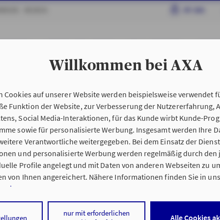
RRIERE
MEDIEN
MY AXA
AHRZEUGE
HAFTPFLICHT & RECHT
HAUS & WOHNUNG
GESUN
Willkommen bei AXA
n Cookies auf unserer Website werden beispielsweise verwendet fü
tionen für Bestandsk
 Funktion der Website, zur Verbesserung der Nutzererfahrung, 
tens, Social Media-Interaktionen, für das Kunde wirbt Kunde-Pro
ramme sowie für personalisierte Werbung. Insgesamt werden Ihre D
eitere Verantwortliche weitergegeben. Bei dem Einsatz der Dienste
ionen und personalisierte Werbung werden regelmäßig durch den 
iduelle Profile angelegt und mit Daten von anderen Webseiten zu 
n von Ihnen angereichert. Nähere Informationen finden Sie in un
nweisen
.
 auf „Alle Cookies akzeptieren" stimmen Sie für alle nicht technisc
nur mit erforderlichen
Alle Cookies a
tellungen