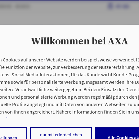
RRIERE
MEDIEN
MY AXA
AHRZEUGE
HAFTPFLICHT & RECHT
HAUS & WOHNUNG
GESUN
Willkommen bei AXA
n Cookies auf unserer Website werden beispielsweise verwendet fü
tionen für Bestandsk
 Funktion der Website, zur Verbesserung der Nutzererfahrung, 
tens, Social Media-Interaktionen, für das Kunde wirbt Kunde-Pro
ramme sowie für personalisierte Werbung. Insgesamt werden Ihre D
eitere Verantwortliche weitergegeben. Bei dem Einsatz der Dienste
ionen und personalisierte Werbung werden regelmäßig durch den 
iduelle Profile angelegt und mit Daten von anderen Webseiten zu 
n von Ihnen angereichert. Nähere Informationen finden Sie in un
nweisen
.
 auf „Alle Cookies akzeptieren" stimmen Sie für alle nicht technisc
nur mit erforderlichen
Alle Cookies a
tellungen