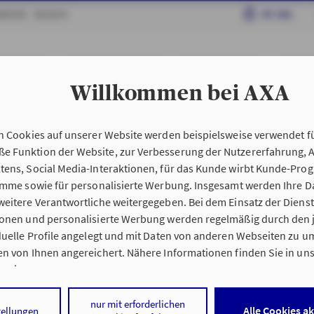
RRIERE
MEDIEN
MY AXA
AHRZEUGE
HAFTPFLICHT & RECHT
HAUS & WOHNUNG
GESUN
Willkommen bei AXA
e Leistungen
n Cookies auf unserer Website werden beispielsweise verwendet fü
Leistungen
Monatliche
 Funktion der Website, zur Verbesserung der Nutzererfahrung, 
tens, Social Media-Interaktionen, für das Kunde wirbt Kunde-Pro
nutzen
ramme sowie für personalisierte Werbung. Insgesamt werden Ihre D
eitere Verantwortliche weitergegeben. Bei dem Einsatz der Dienste
h und schnell online anfordern
ionen und personalisierte Werbung werden regelmäßig durch den 
iduelle Profile angelegt und mit Daten von anderen Webseiten zu 
n von Ihnen angereichert. Nähere Informationen finden Sie in un
nweisen
.
 auf „Alle Cookies akzeptieren" stimmen Sie für alle nicht technisc
nur mit erforderlichen
Alle Cookies a
tellungen