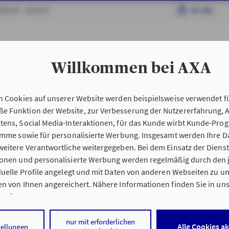
RRIERE
MEDIEN
MY AXA
AHRZEUGE
HAFTPFLICHT & RECHT
HAUS & WOHNUNG
GESUN
Willkommen bei AXA
n Cookies auf unserer Website werden beispielsweise verwendet fü
rsorge
Für eine nachhal
 Funktion der Website, zur Verbesserung der Nutzererfahrung, 
tens, Social Media-Interaktionen, für das Kunde wirbt Kunde-Pro
ramme sowie für personalisierte Werbung. Insgesamt werden Ihre D
eitere Verantwortliche weitergegeben. Bei dem Einsatz der Dienste
ionen und personalisierte Werbung werden regelmäßig durch den 
iduelle Profile angelegt und mit Daten von anderen Webseiten zu 
n von Ihnen angereichert. Nähere Informationen finden Sie in un
nweisen
.
 auf „Alle Cookies akzeptieren" stimmen Sie für alle nicht technisc
nur mit erforderlichen
Alle Cookies a
tellungen